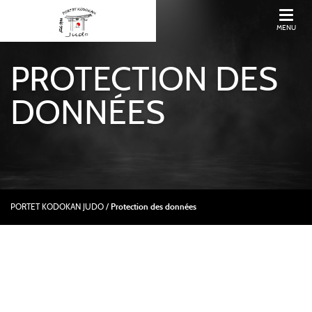
MENU
PROTECTION DES
DONNÉES
PORTET KODOKAN JUDO
/
Protection des données
NOTICE
D’INFORMATION AUX
VISITEURS ET